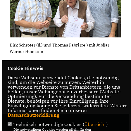
Dirk Schröter (li.) und Thomas Fabri (re.) mit Jubilar
Werner Heimann
Cookie Hinweis
Diese Webseite verwendet Cookies, die notwendig
sind, um die Webseite zu nutzen. Weiterhin
verwenden wir Dienste von Drittanbietern, die uns
helfen, unser Webangebot zu verbessern (Website-
Optmierung). Für die Verwendung bestimmter
Dienste, benötigen wir Ihre Einwilligung. Ihre
27.08.2022, 17:08 Uhr
Einwilligung können Sie jederzeit widerrufen. Weitere
Informationen finden Sie in unserer
Datenschutzerklärung
.
Technisch notwendige Cookies (
Übersicht
)
Wickede
Die notwendigen Cookies werden allein für den