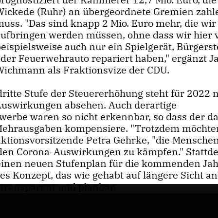
Wickede (Ruhr) an übergeordnete Gremien zahl
muss. "Das sind knapp 2 Mio. Euro mehr, die wi
aufbringen werden müssen, ohne dass wir hier v
eispielsweise auch nur ein Spielgerät, Bürgerst
oder Feuerwehrauto repariert haben," ergänzt J
Wichmann als Fraktionsvize der CDU.
dritte Stufe der Steuererhöhung steht für 2022 
uswirkungen absehen. Auch derartige
erbe waren so nicht erkennbar, so dass der d
r Mehrausgaben kompensiere. "Trotzdem möchte
 Fraktionsvorsitzende Petra Gehrke, "die Mensch
t den Corona-Auswirkungen zu kämpfen." Stattd
 einen neuen Stufenplan für die kommenden Ja
es Konzept, das wie gehabt auf längere Sicht an
transparent und planbar.