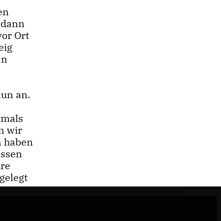
en
r dann
or Ort
eig
an
nun an.
amals
n wir
en haben
essen
hre
gelegt