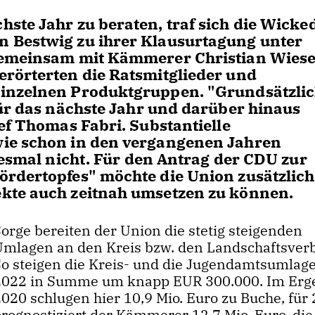
ste Jahr zu beraten, traf sich die Wicke
 Bestwig zu ihrer Klausurtagung unter
 Gemeinsam mit Kämmerer Christian Wies
erörterten die Ratsmitglieder und
inzelnen Produktgruppen. "Grundsätzlic
für das nächste Jahr und darüber hinaus
ef Thomas Fabri. Substantielle
wie schon in den vergangenen Jahren
iesmal nicht. Für den Antrag der CDU zur
ördertopfes" möchte die Union zusätzlic
kte auch zeitnah umsetzen zu können.
orge bereiten der Union die stetig steigenden
Umlagen an den Kreis bzw. den Landschaftsver
So steigen die Kreis- und die Jugendamtsumlage
2022 in Summe um knapp EUR 300.000. Im Erg
2020 schlugen hier 10,9 Mio. Euro zu Buche, für
prognostiziert der Kämmerer 12,7 Mio. Euro, die