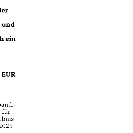
der
e und
h ein
h EUR
band.
 für
ebnis
 2025