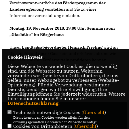
Vereinsverantwortliche
das Förderprogramm der
Landesregierung vorstellen
und Sie zu einer
Informationsveranstaltung einladen:
Montag, 19. November 2018, 19.00 Uhr, Seminarraum
Glashütte“ im Bürgerhaus
Unser
Landtagsabgeordneter Heinrich Frieling
wird an
diesem Abend unser Gast sein und erklären, ob und wie
Cookie Hinweis
auch Sie von den Fördermitteln profitieren können.
Diese Webseite verwendet Cookies, die notwendig
sind, um die Webseite zu nutzen. Weiterhin
verwenden wir Dienste von Drittanbietern, die uns
helfen, unser Webangebot zu verbessern (Website-
Optmierung). Für die Verwendung bestimmter
Dienste, benötigen wir Ihre Einwilligung. Ihre
04.11.2018, 15:34 Uhr
Einwilligung können Sie jederzeit widerrufen. Weitere
Informationen finden Sie in unserer
Datenschutzerklärung
.
Technisch notwendige Cookies (
Übersicht
)
Wickede
Die notwendigen Cookies werden allein für den
ordnungsgemäßen Gebrauch der Webseite benötigt.
Cookies von Drittanbietern (
Übersicht
)