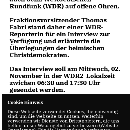
Rundfunk (WDR) auf offene Ohren.
Fraktionsvorsitzender Thomas
Fabri stand daher einer WDR-
Reporterin für ein Interview zur
Verfügung und erläuterte die
Überlegungen der heimischen
Christdemokraten.
Das Interview soll am Mittwoch, 02.
November in der WDR2-Lokalzeit
zwichen 06:30 und 17:30 Uhr
gesendet werden.
Cookie Hinweis
Diese Webseite verwendet Cookies, die notwendig
sind, um die Webseite zu nutzen. Weiterhin
verwenden wir Dienste von Drittanbietern, die uns
helfen, unser Webangebot zu verbessern (Website-