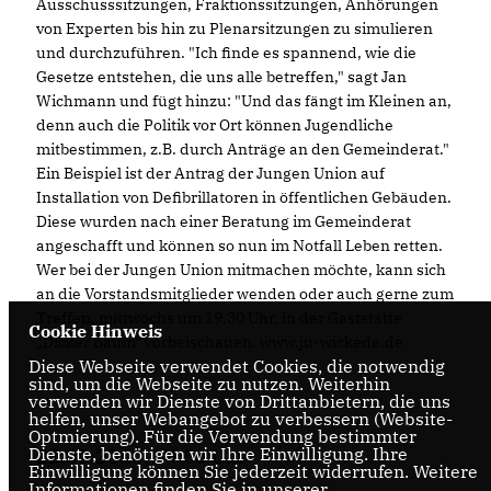
Ausschusssitzungen, Fraktionssitzungen, Anhörungen
von Experten bis hin zu Plenarsitzungen zu simulieren
und durchzuführen. "Ich finde es spannend, wie die
Gesetze entstehen, die uns alle betreffen," sagt Jan
Wichmann und fügt hinzu: "Und das fängt im Kleinen an,
denn auch die Politik vor Ort können Jugendliche
mitbestimmen, z.B. durch Anträge an den Gemeinderat."
Ein Beispiel ist der Antrag der Jungen Union auf
Installation von Defibrillatoren in öffentlichen Gebäuden.
Diese wurden nach einer Beratung im Gemeinderat
angeschafft und können so nun im Notfall Leben retten.
Wer bei der Jungen Union mitmachen möchte, kann sich
an die Vorstandsmitglieder wenden oder auch gerne zum
Treffen, mittwochs um 19.30 Uhr, in der Gaststätte
Cookie Hinweis
Dicker Baum“ vorbeischauen. www.ju-wickede.de
Diese Webseite verwendet Cookies, die notwendig
sind, um die Webseite zu nutzen. Weiterhin
verwenden wir Dienste von Drittanbietern, die uns
helfen, unser Webangebot zu verbessern (Website-
Optmierung). Für die Verwendung bestimmter
Dienste, benötigen wir Ihre Einwilligung. Ihre
22.05.2014, 14:56 Uhr
Einwilligung können Sie jederzeit widerrufen. Weitere
Informationen finden Sie in unserer